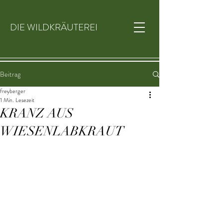
DIE WILDKRÄUTEREI
Beitrag
freyberger
1 Min. Lesezeit
KRANZ AUS
WIESENLABKRAUT