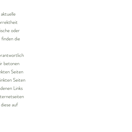
aktuelle
orrektheit
ische oder
 finden die
erantwortlich
ir betonen
inkten Seiten
linkten Seiten
ndenen Links
nternetseiten
diese auf