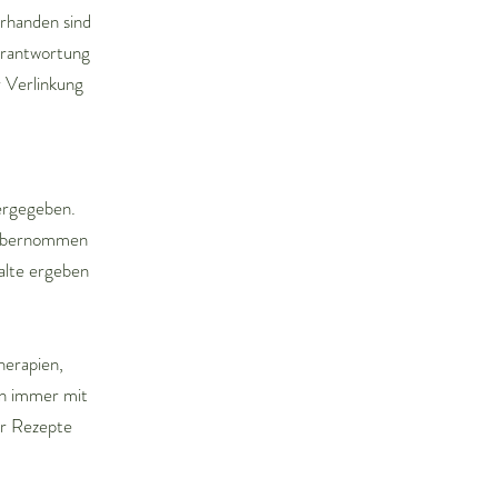
rhanden sind
erantwortung
r Verlinkung
ergegeben.
t übernommen
alte ergeben
herapien,
n immer mit
er Rezepte