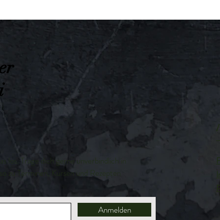
er
i
as los. Trage dich gerne unverbindlich in
F
 so zu Terminen, Kursen und Rezepten
I
P
Anmelden