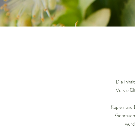
Die Inhal
Vervielfä
Kopien und D
Gebrauch g
wurd