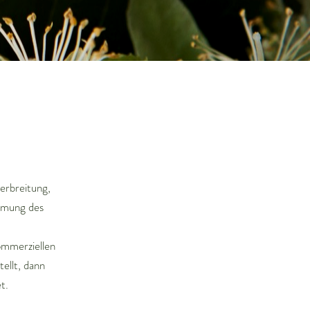
erbreitung,
immung des
ommerziellen
ellt, dann
hnet.