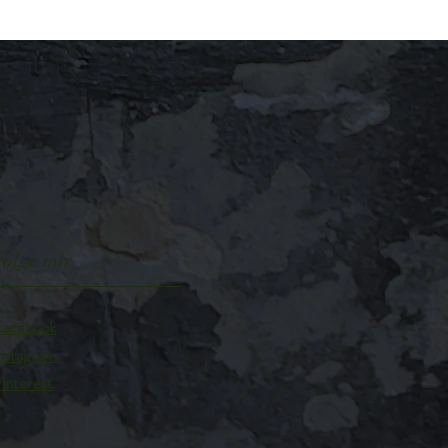
Folge mir
acebook
nstagram
interest