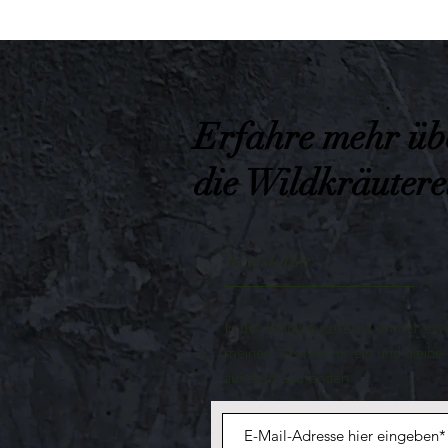
Erfahre mehr üb
die Wildkräutere
Newsletter
In der Wildkräuterei ist immer etw
meinen Newsletter ein und bleibe
auf dem Laufenden.