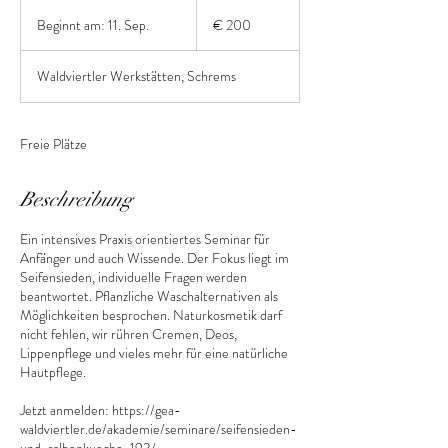
200
Euro
Beginnt am: 11. Sep.
B
€ 200
e
g
Waldviertler Werkstätten, Schrems
i
n
n
t
Freie Plätze
a
m
:
Beschreibung
1
1
Ein intensives Praxis orientiertes Seminar für
.
Anfänger und auch Wissende. Der Fokus liegt im
S
Seifensieden, individuelle Fragen werden
e
beantwortet. Pflanzliche Waschalternativen als
p
Möglichkeiten besprochen. Naturkosmetik darf
.
nicht fehlen, wir rühren Cremen, Deos,
Lippenpflege und vieles mehr für eine natürliche
Hautpflege.
Jetzt anmelden: https://gea-
waldviertler.de/akademie/seminare/seifensieden-