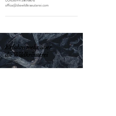
004369913814876
office@diewildkraeuterei.com
Erfahre mehr über
die Wildkräuterei
Folge mir
Facebook
Instagram
Pinterest